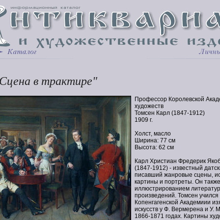
Сцена в трактире"
Профессор Королевской Ака
художеств
Томсен Карл (1847-1912)
1909 г.
Холст, масло
Ширина: 77 см
Высота: 62 см
Карл Христиан Фредерик Яко
(1847-1912) - известный датск
писавший жанровые сцены, и
картины и портреты. Он такж
иллюстрированием литерату
произведений. Томсен учился 
Копенгагенской Академиии и
искусств у Ф. Вермерена и У. 
1866-1871 годах. Картины ху