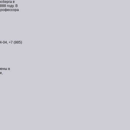
сберга в
888 году. В
 профессора
4-04, +7 (985)
лены в
и,