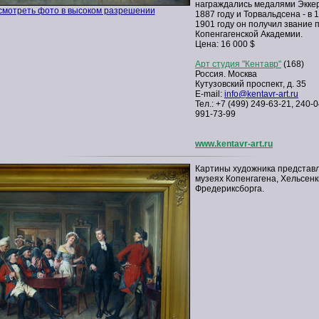
награждались медалями Эккер
смотреть фото в высоком разрешении
1887 году и Торвальдсена - в 1
1901 году он получил звание
Копенгагенской Академии.
Цена: 16 000 $
Арт студия "Кентавр"
(168)
Россия. Москва
Кутузовский проспект, д. 35
E-mail:
info@kentavr-art.ru
Тел.: +7 (499) 249-63-21, 240-0
991-73-99
www.kentavr-art.ru
Картины художника представ
музеях Копенгагена, Хельсенк
Фредериксборга.