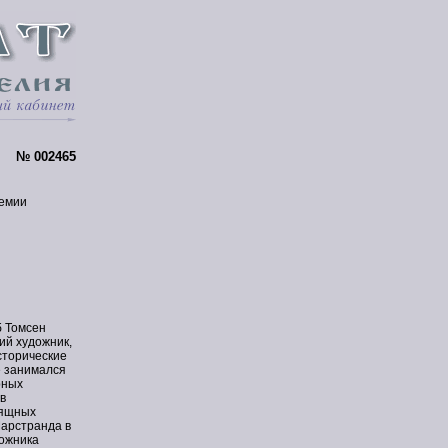
№ 002465
демии
б Томсен
ий художник,
сторические
е занимался
рных
в
зящных
Марстранда в
дожника