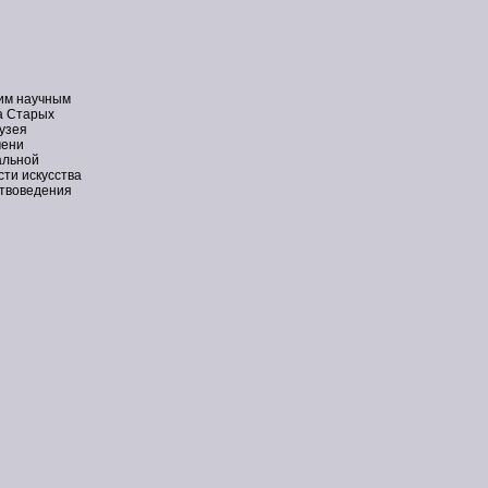
им научным
а Старых
узея
мени
альной
сти искусства
ствоведения