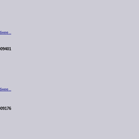
нее...
09401
нее...
09176