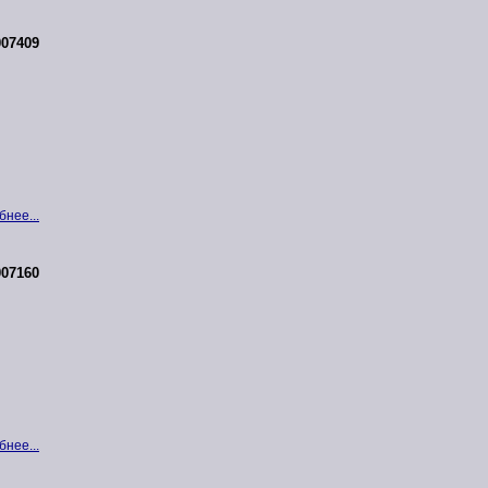
07409
нее...
07160
нее...