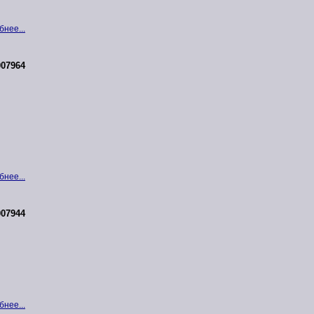
нее...
07964
нее...
07944
нее...