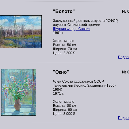
"Болото"
№ 0
Заслуженный деятель искусств РСФСР,
лауреат Сталинской премии
Шурпин Федор Саввич
1961 г.
Холст, масло
Высота: 50 см
Ширина: 70 см
Цена: 2 200 $
Подроб
"Окно"
№ 0
Член Союза художников СССР
Танклевский Леонид Захарович (1906-
1984)
1971 г.
Холст, масло
Высота: 80 см
Ширина: 60 см
Цена: 3 000 $
Подроб