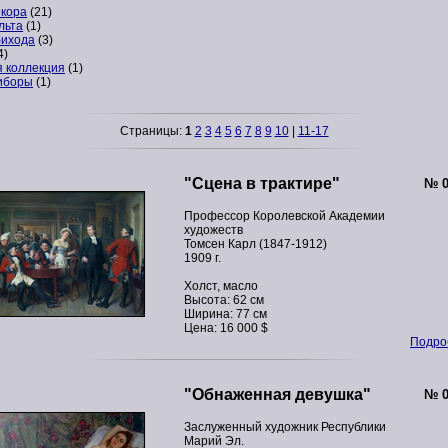
кора
(21)
льта
(1)
бихода
(3)
4)
я коллекция
(1)
риборы
(1)
Страницы:
1
2
3
4
5
6
7
8
9
10
|
11-17
"Сцена в трактире"
№ 0
Профессор Королевской Академии
художеств
Томсен Карл (1847-1912)
1909 г.
Холст, масло
Высота: 62 см
Ширина: 77 см
Цена: 16 000 $
Подроб
"Обнаженная девушка"
№ 0
Заслуженный художник Республики
Марий Эл.