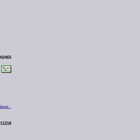
02465
нее...
11218