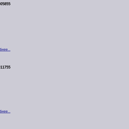
05855
нее...
11755
нее...