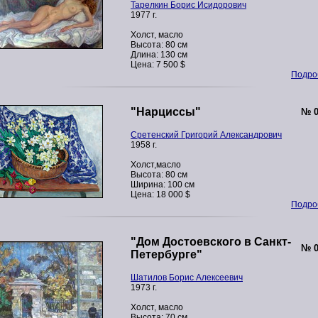
Тарелкин Борис Исидорович
1977 г.
Холст, масло
Высота: 80 см
Длина: 130 см
Цена: 7 500 $
Подроб
"Нарциссы"
№ 0
Сретенский Григорий Александрович
1958 г.
Холст,масло
Высота: 80 см
Ширина: 100 см
Цена: 18 000 $
Подроб
"Дом Достоевского в Санкт-
№ 0
Петербурге"
Шатилов Борис Алексеевич
1973 г.
Холст, масло
Высота: 70 см