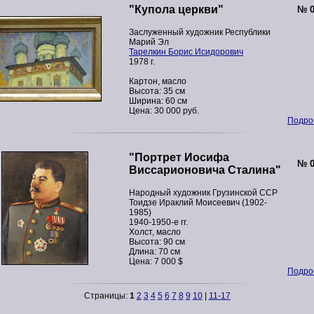
"Купола церкви"
№ 0
Заслуженный художник Республики
Марий Эл
Тарелкин Борис Исидорович
1978 г.
Картон, масло
Высота: 35 см
Ширина: 60 см
Цена: 30 000 руб.
Подроб
"Портрет Иосифа
№ 0
Виссарионовича Сталина"
Народный художник Грузинской ССР
Тоидзе Ираклий Моисеевич (1902-
1985)
1940-1950-е гг.
Холст, масло
Высота: 90 см
Длина: 70 см
Цена: 7 000 $
Подроб
Страницы:
1
2
3
4
5
6
7
8
9
10
|
11-17