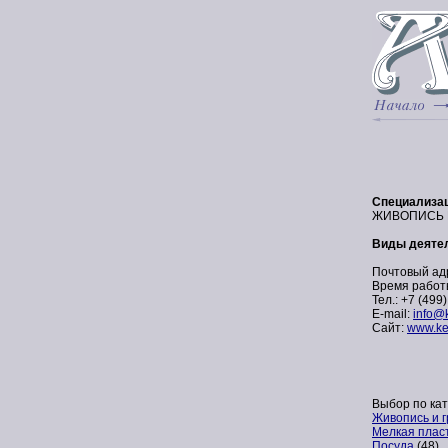
Специализа
ЖИВОПИСЬ И
Виды деятел
Почтовый адре
Время работы
Тел.: +7 (499
E-mail:
info@k
Сайт:
www.ken
Выбор по кат
Живопись и 
Мелкая плас
Посуда
(48)